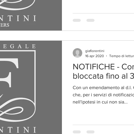
giafiorentini
16 apr 2020
Tempo di lettur
NOTIFICHE - Co
bloccata fino al 
Con un emendamento al d.l. Cu
che, per i servizi di notifica
nell'ipotesi in cui non sia...