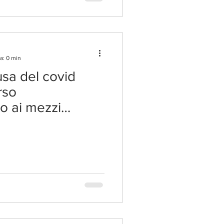
a: 0 min
usa del covid
rso
o ai mezzi