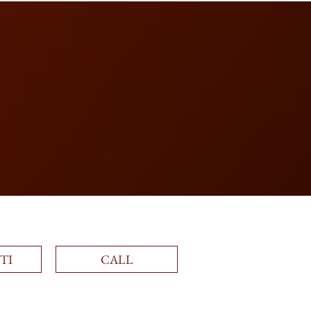
Accedi
TI
CALL