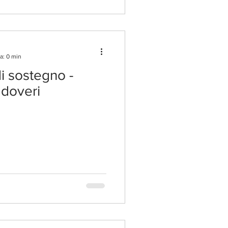
a: 0 min
i sostegno -
 doveri