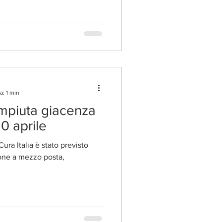
a: 1 min
mpiuta giacenza
30 aprile
ra Italia è stato previsto
zione a mezzo posta,