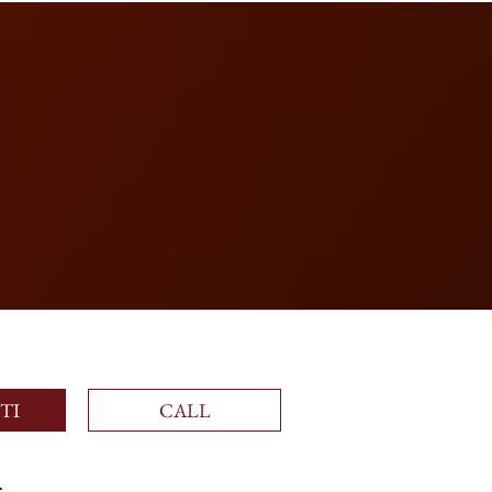
Accedi
TI
CALL