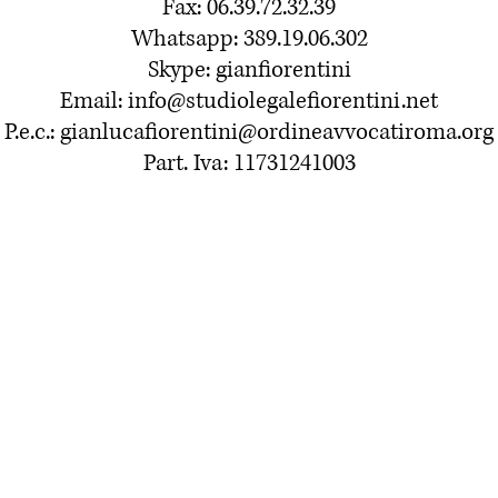
Fax: 06.39.72.32.39
Whatsapp: 389.19.06.302
Skype: gianfiorentini
Email:
info@studiolegalefiorentini.net
P.e.c.:
gianlucafiorentini@ordineavvocatiroma.org
Part. Iva: 11731241003