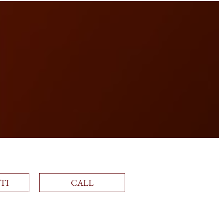
Accedi
TI
CALL